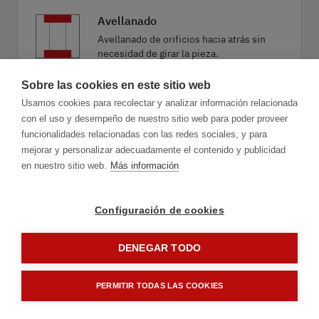
Avellanado
Avellanado de orificios hacia atrás sin
necesidad de girar la pieza.
Sobre las cookies en este sitio web
Usamos cookies para recolectar y analizar información relacionada
Taladrado combinado
con el uso y desempeño de nuestro sitio web para poder proveer
Taladrado combinado económico de
funcionalidades relacionadas con las redes sociales, y para
rebabado, chaflanado o avellanado.
mejorar y personalizar adecuadamente el contenido y publicidad
en nuestro sitio web.
Más información
Configuración de cookies
DENEGAR TODO
1.1
Aplicación
PERMITIR TODAS LAS COOKIES
Adelante