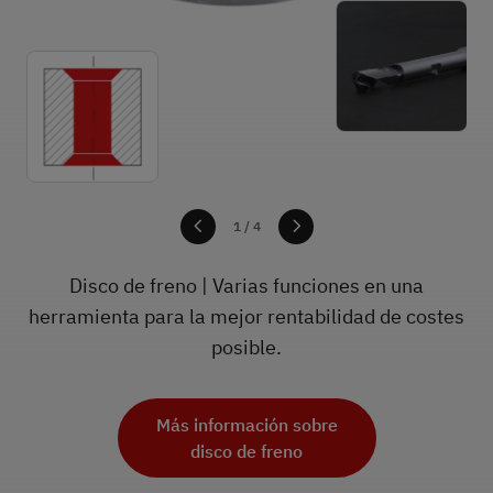
1
1
1
1
/ 4
Disco de freno | Varias funciones en una
herramienta para la mejor rentabilidad de costes
posible.
Más información sobre
Más información sobre
llanta de engranaje
caudalímetro
Más información sobre
Más información sobre
disco de freno
racord
Todos los ejemplos de
Todos los ejemplos de