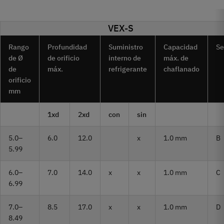
VEX-S
Rango
Profundidad
Suministro
Capacidad
Se
de Ø
de orificio
interno de
máx. de
de
máx.
refrigerante
chaflanado
orificio
mm
1xd
2xd
con
sin
5.0–
6.0
12.0
x
1.0 mm
B
5.99
6.0–
7.0
14.0
x
x
1.0 mm
C
6.99
7.0–
8.5
17.0
x
x
1.0 mm
D
8.49