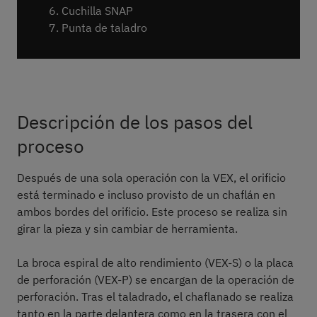
Cuchilla SNAP
Cuchilla SNAP
Punta de taladro
Placa de perforación
Tornillo de apriete
Descripción de los pasos del
proceso
Después de una sola operación con la VEX, el orificio
está terminado e incluso provisto de un chaflán en
ambos bordes del orificio. Este proceso se realiza sin
girar la pieza y sin cambiar de herramienta.
La broca espiral de alto rendimiento (VEX-S) o la placa
de perforación (VEX-P) se encargan de la operación de
perforación. Tras el taladrado, el chaflanado se realiza
tanto en la parte delantera como en la trasera con el