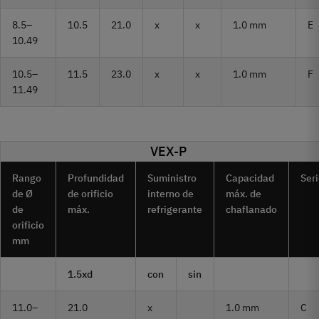
8.5–
10.5
21.0
x
x
1.0 mm
E
10.49
10.5–
11.5
23.0
x
x
1.0 mm
F
11.49
VEX-P
Rango
Profundidad
Suministro
Capacidad
Ser
de Ø
de orificio
interno de
máx. de
de
máx.
refrigerante
chaflanado
orificio
mm
1.5xd
con
sin
11.0–
21.0
x
1.0 mm
C