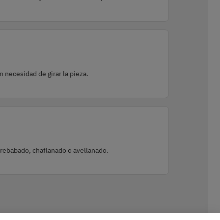
n necesidad de girar la pieza.
ebabado, chaflanado o avellanado.