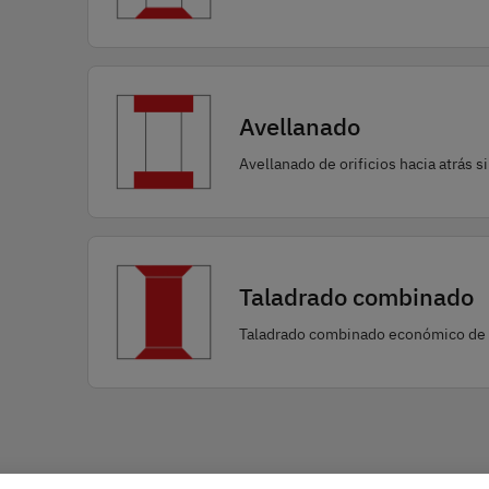
Avellanado
Avellanado de orificios hacia atrás si
Taladrado combinado
Taladrado combinado económico de r