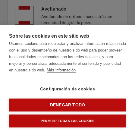
Avellanado
Avellanado de orificios hacia atrás sin
necesidad de girar la pieza.
Sobre las cookies en este sitio web
Usamos cookies para recolectar y analizar información relacionada
Taladrado combinado
con el uso y desempeño de nuestro sitio web para poder proveer
Taladrado combinado económico de
funcionalidades relacionadas con las redes sociales, y para
rebabado, chaflanado o avellanado.
mejorar y personalizar adecuadamente el contenido y publicidad
en nuestro sitio web.
Más información
Configuración de cookies
DENEGAR TODO
1.1
Aplicación
PERMITIR TODAS LAS COOKIES
Adelante