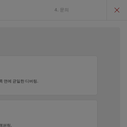
4. 문의
쪽 면에 균일한 디버링.
챔퍼링.