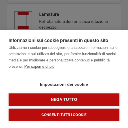
Lamatura
Retrolamatura dei fori senza rotazione
del pezzo.
Informazioni sui cookie presenti in questo sito
Utilizziamo i cookie per raccogliere e analizzare informazioni sulle
Foratura combinata
prestazioni e sull'utilizzo del sito, per fornire funzionalità di social
Convenienza nelle attività di foratura in
media e per migliorare e personalizzare contenuti e pubblicità
combinazione con sbavatura, smussatura
presenti.
Per saperne di più
o lamatura.
Impostazioni dei cookie
NEGA TUTTO
1.1
Applicazione
CONSENTI TUTTI I COOKIE
Avanti