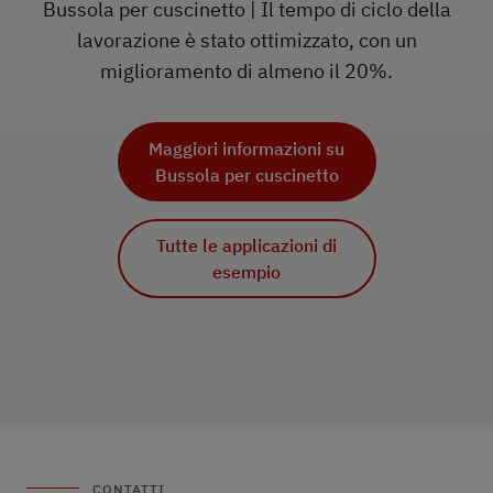
Bussola per cuscinetto | Il tempo di ciclo della
lavorazione è stato ottimizzato, con un
miglioramento di almeno il 20%.
Maggiori informazioni su
Maggiori informazioni su
Bussola per cuscinetto
Forcella
Maggiori informazioni su
Articolazione ginocchio
sostitutiva
Tutte le applicazioni di
Tutte le applicazioni di
esempio
esempio
Tutte le applicazioni di
esempio
CONTATTI