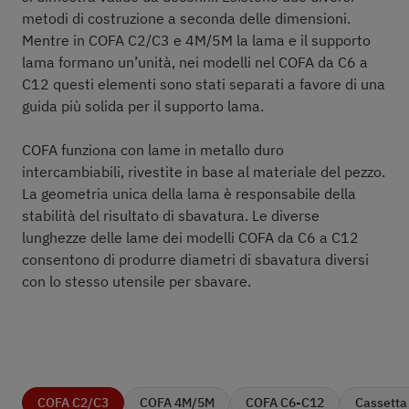
metodi di costruzione a seconda delle dimensioni.
Mentre in COFA C2/C3 e 4M/5M la lama e il supporto
lama formano un’unità, nei modelli nel COFA da C6 a
C12 questi elementi sono stati separati a favore di una
guida più solida per il supporto lama.
COFA funziona con lame in metallo duro
intercambiabili, rivestite in base al materiale del pezzo.
La geometria unica della lama è responsabile della
stabilità del risultato di sbavatura. Le diverse
lunghezze delle lame dei modelli COFA da C6 a C12
consentono di produrre diametri di sbavatura diversi
con lo stesso utensile per sbavare.
COFA C2/C3
COFA 4M/5M
COFA C6-C12
Cassetta