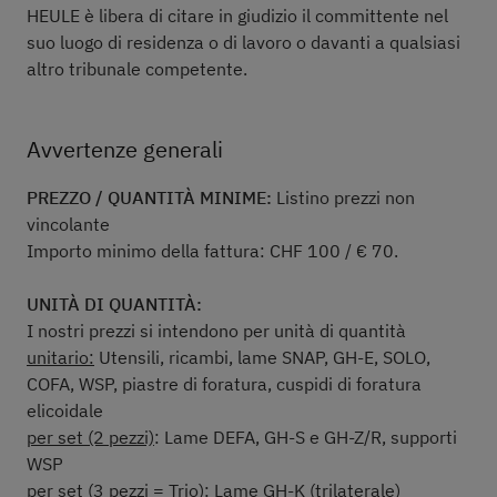
HEULE è libera di citare in giudizio il committente nel
suo luogo di residenza o di lavoro o davanti a qualsiasi
altro tribunale competente.
Avvertenze generali
PREZZO / QUANTITÀ MINIME:
Listino prezzi non
vincolante
Importo minimo della fattura: CHF 100 / € 70.
UNITÀ DI QUANTITÀ:
I nostri prezzi si intendono per unità di quantità
unitario:
Utensili, ricambi, lame SNAP, GH-E, SOLO,
COFA, WSP, piastre di foratura, cuspidi di foratura
elicoidale
per set (2 pezzi)
: Lame DEFA, GH-S e GH-Z/R, supporti
WSP
per set (3 pezzi = Trio)
: Lame GH-K (trilaterale)