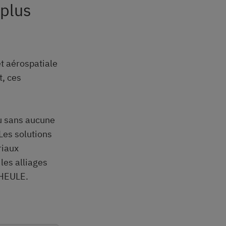
 plus
t aérospatiale
t, ces
ou sans aucune
Les solutions
riaux
les alliages
 HEULE.