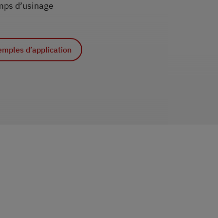
emps d’usinage
pplication
d’application
emples d’application