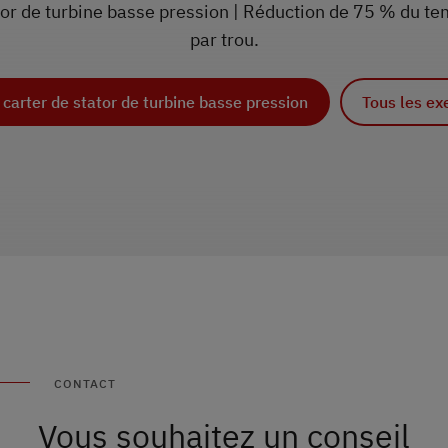
tor de turbine basse pression | Réduction de 75 % du t
par trou.
e carter de stator de turbine basse pression
s sur les composants d’hélicoptères
 plus sur les composants d’avion
Tous les exemples d’a
Tous les exemples 
Tous les ex
CONTACT
Vous souhaitez un conseil