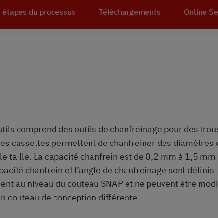
s étapes du processus
Téléchargements
Online S
tils comprend des outils de chanfreinage pour des tro
es cassettes permettent de chanfreiner des diamètres 
le taille. La capacité chanfrein est de 0,2 mm à 1,5 mm 
pacité chanfrein et l’angle de chanfreinage sont définis
nt au niveau du couteau SNAP et ne peuvent être modi
’un couteau de conception différente.