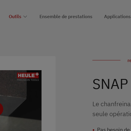
Outils
Ensemble de prestations
Applications
r
SNAP
Le chanfreina
seule opérati
Pas besoin de 