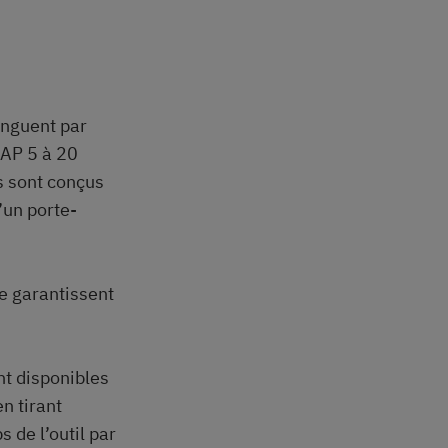
inguent par
NAP 5 à 20
ds sont conçus
’un porte-
e garantissent
nt disponibles
n tirant
 de l’outil par