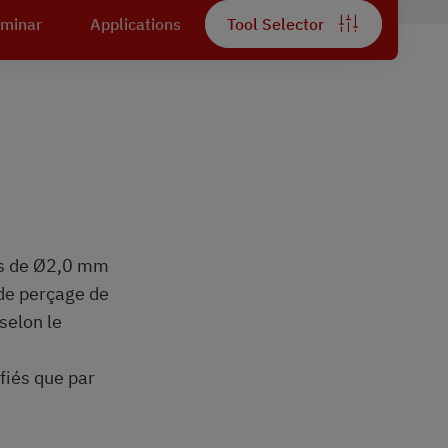
eminar
Applications
Tool Selector
us de Ø2,0 mm
de perçage de
selon le
fiés que par