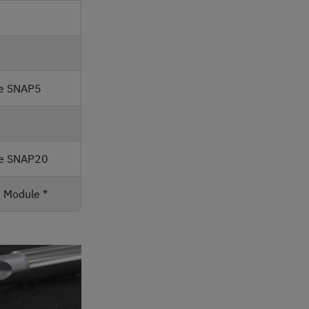
2
te SNAP5
0
te SNAP20
 Module
*