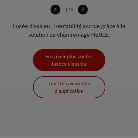
1
1
/ 2
Fusée d’essieu | Rentabilité accrue grâce à la
solution de chanfreinage HEULE.
En savoir plus sur les
fusées d’essieu
En savoir plus sur les
implants dorsaux
Tous les exemples
d’application
Tous les exemples
d’application