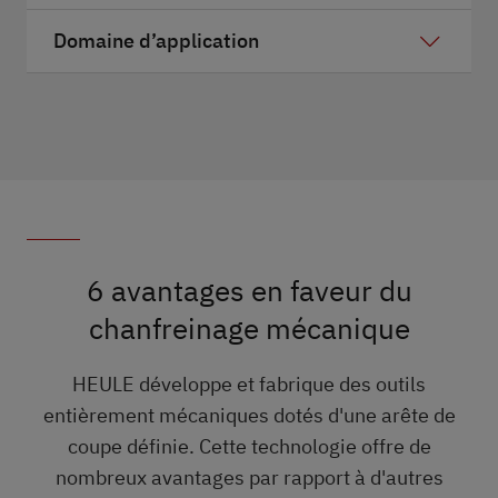
Domaine d’application
Un chanfreinage du trou de deux côtés en une
seule opération
Pas besoin de retourner la pièce ou d’arrêter
la broche
6 avantages en faveur du
Gamme standard
chanfreinage mécanique
Optimisation maximale des temps de
processus avec les outils développés sur
HEULE développe et fabrique des outils
mesure
entièrement mécaniques dotés d'une arête de
coupe définie. Cette technologie offre de
nombreux avantages par rapport à d'autres