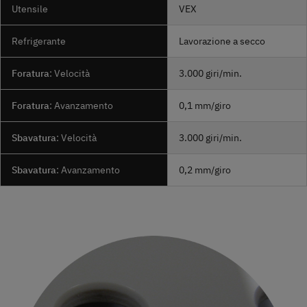
Utensile
VEX
Refrigerante
Lavorazione a secco
Foratura
: Velocità
3.000 giri/min.
Foratura
: Avanzamento
0,1 mm/giro
Sbavatura
: Velocità
3.000 giri/min.
Sbavatura
: Avanzamento
0,2 mm/giro