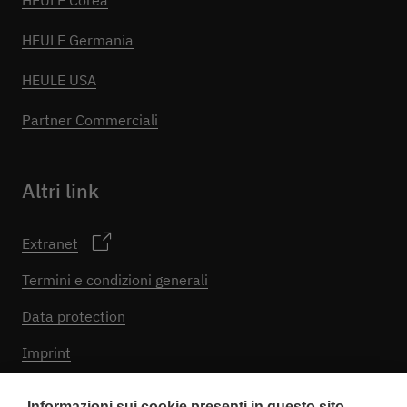
HEULE Corea
HEULE Germania
HEULE USA
Partner Commerciali
Altri link
Extranet
Termini e condizioni generali
Data protection
Imprint
Impostazioni dei cookie
Informazioni sui cookie presenti in questo sito