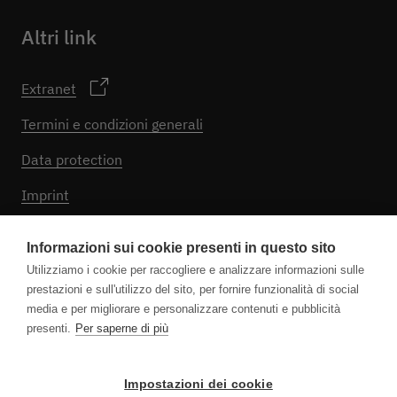
Altri link
Extranet
Termini e condizioni generali
Data protection
Imprint
Impostazioni dei cookie
Informazioni sui cookie presenti in questo sito
Utilizziamo i cookie per raccogliere e analizzare informazioni sulle
prestazioni e sull'utilizzo del sito, per fornire funzionalità di social
Seguici
media e per migliorare e personalizzare contenuti e pubblicità
presenti.
Per saperne di più
Impostazioni dei cookie