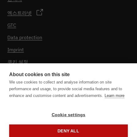
엑스트라넷
GTC
Data protection
Imprint
쿠키 설정
About cookies on this site
We use cookies to collect and analyse information on site
팔로우하기
performance and usage, to provide social media features and to
enhance and customise content and advertisements.
Learn more
Cookie settings
DENY ALL