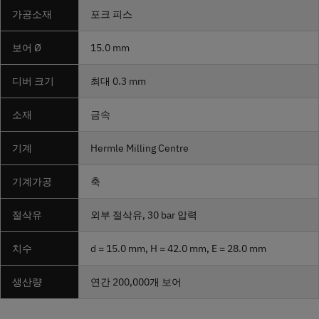
가공소재
포크 피스
보어 Ø
15.0 mm
디버 크기
최대 0.3 mm
소재
금속
기계
Hermle Milling Centre
기계가공
축
절삭유
외부 절삭유, 30 bar 압력
치수
d = 15.0 mm, H = 42.0 mm, E = 28.0 mm
생산량
연간 200,000개 보어