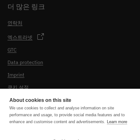
더 많은 링크
연락처
엑스트라넷
GTC
Data protection
Imprint
쿠키 설정
About cookies on this site
We use cookies to collect and analyse information on site
팔로우하기
performance and usage, to provide social media features and to
enhance and customise content and advertisements.
Learn more