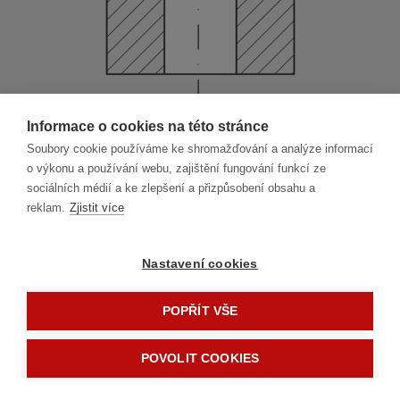
Informace o cookies na této stránce
Soubory cookie používáme ke shromažďování a analýze informací
o výkonu a používání webu, zajištění fungování funkcí ze
sociálních médií a ke zlepšení a přizpůsobení obsahu a
reklam.
Zjistit více
Nastavení cookies
POPŘÍT VŠE
2.1
Průměr otvoru
POVOLIT COOKIES
Nové spuštění
Další