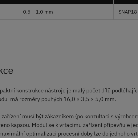
m
0.5 – 1.0 mm
SNAP18 
kce
aktní konstrukce nástroje je malý počet dílů podléhají
odul má rozměry pouhých 16,0 × 3,5 × 5,0 mm.
cí zařízení musí být zákazníkem (po konzultaci s výrobce
veno kapsou. Modul se k vrtacímu zařízení připevňuje j
aximální optimalizaci procesní doby lze do jednoho vrt