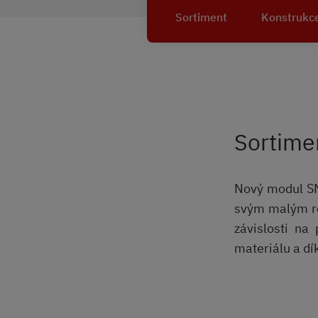
Sortiment
Konstrukc
Sortime
Nový modul SN
svým malým ro
závislosti na
materiálu a d