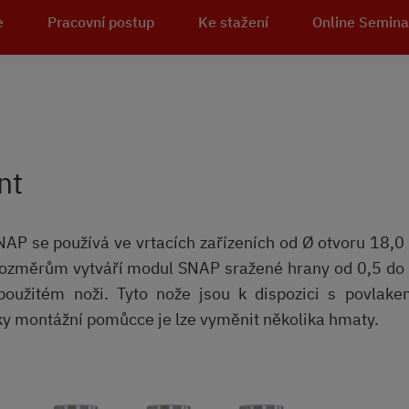
e
Pracovní postup
Ke stažení
Online Semina
nt
AP se používá ve vrtacích zařízeních od Ø otvoru 18,
změrům vytváří modul SNAP sražené hrany od 0,5 do 
 použitém noži. Tyto nože jsou k dispozici s povlak
íky montážní pomůcce je lze vyměnit několika hmaty.