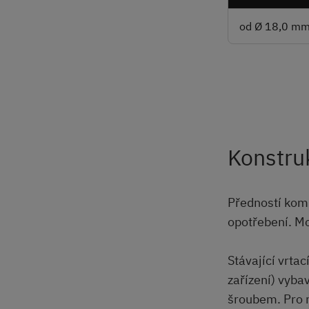
od Ø 18,0 m
Konstru
Předností komp
opotřebení. M
Stávající vrta
zařízení) vyba
šroubem. Pro m