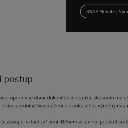
SNAP Module | Vým
í postup
ovní operaci je otvor dokončen a opatřen zkosením na 
o proces probíhá bez otáčení obrobku a bez výměny nást
rá stávající vrtací zařízení. Během vrtání se provádí srá