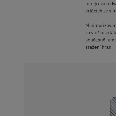
integrovat i d
vrtácích ze sl
Miniaturizovan
za vložku vrtá
současně, umož
srážení hran.