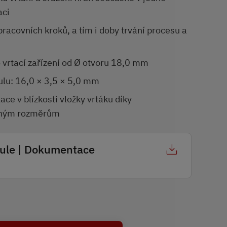
aci
pracovních kroků, a tím i doby trvání procesu a
j
o vrtací zařízení od Ø otvoru 18,0 mm
u: 16,0 × 3,5 × 5,0 mm
ace v blízkosti vložky vrtáku díky
aným rozměrům
le | Dokumentace