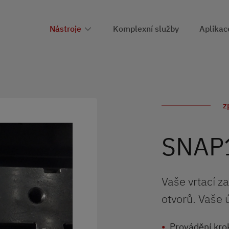
Nástroje
Komplexní služby
Aplikac
z
SNAP
Vaše vrtací z
otvorů. Vaše
Provádění krok