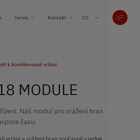
e
Servis
Kontakt
pět k kombinované vrtání
18 MODULE
ařízení. Náš modul pro srážení hran
 úspora času.
ů vrtání a srážení hran současně v jedné