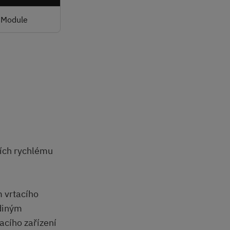
Module
cích rychlému
m vrtacího
ediným
acího zařízení