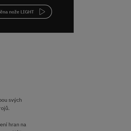
ěna nože LIGHT
obou svých
rojů.
žení hran na