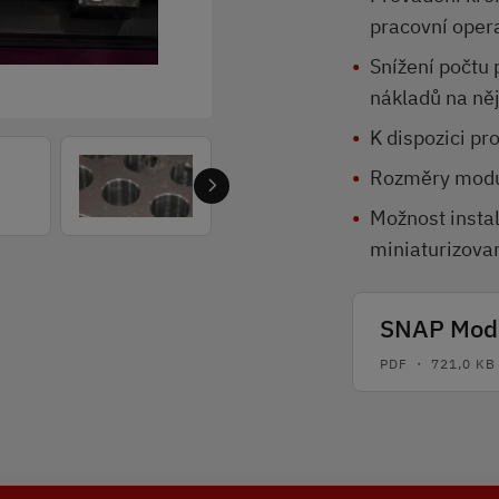
pracovní oper
Snížení počtu 
nákladů na ně
K dispozici pr
Rozměry modul
Možnost instal
miniaturizov
SNAP Modu
PDF ・ 721,0 KB