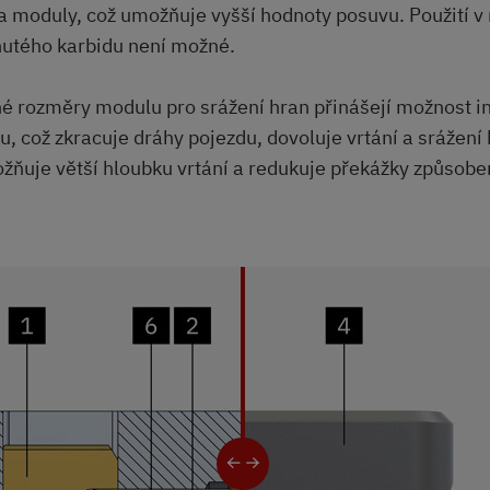
va moduly, což umožňuje vyšší hodnoty posuvu. Použití v
inutého karbidu není možné.
é rozměry modulu pro srážení hran přinášejí možnost i
ku, což zkracuje dráhy pojezdu, dovoluje vrtání a srážení
ňuje větší hloubku vrtání a redukuje překážky způsoben