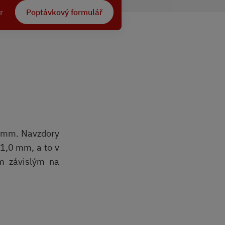
r
Poptávkový formulář
0 mm. Navzdory
1,0 mm, a to v
em závislým na