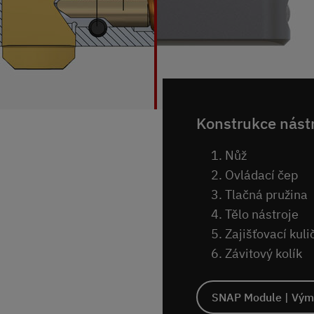
Konstrukce nást
Nůž
Ovládací čep
Tlačná pružina
Tělo nástroje
Zajišťovací kuli
Závitový kolík
SNAP Module | Vým