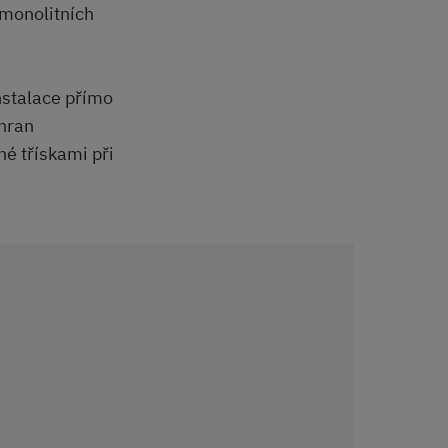
 monolitních
nstalace přímo
 hran
é třískami při