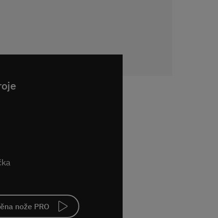
roje
čka
ěna nože PRO