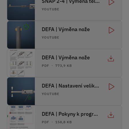
SNAP 2-4 | Výměna těleso nože a ovládací čep
YOUTUBE
DEFA | Výměna nože
YOUTUBE
DEFA | Výměna nože
PDF ・ 773,9 KB
DEFA | Nastavení velikosti sražené hrany a síly nože
YOUTUBE
DEFA | Pokyny k programování
PDF ・ 158,8 KB