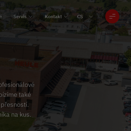
e
Servis
Kontakt
ofesionálové
bízíme také
 přesností.
íka na kus.