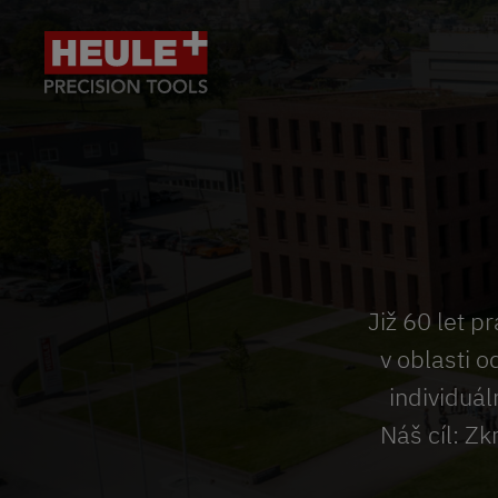
Již 60 let 
v oblasti 
individuál
Náš cíl: Z