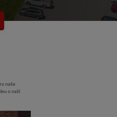
pro naše
deu o naší