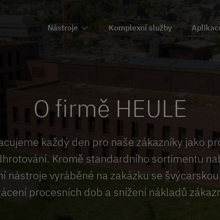
Nástroje
Komplexní služby
Aplikac
O firmě HEULE
pracujeme každý den pro naše zákazníky jako pr
odhrotování. Kromě standardního sortimentu na
ní nástroje vyráběné na zakázku se švýcarskou
krácení procesních dob a snížení nákladů zákazn