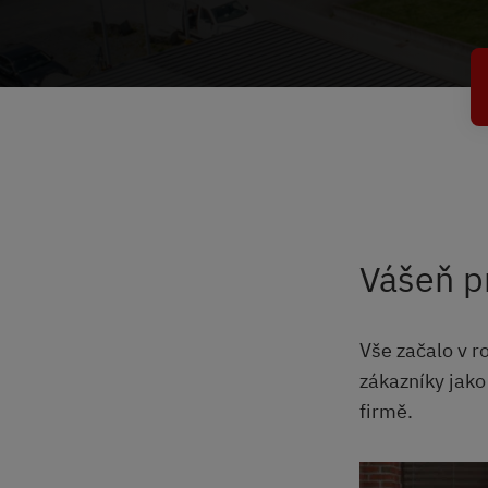
Vášeň p
Vše začalo v r
zákazníky jako 
firmě.