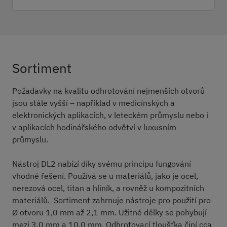
Sortiment
Konstrukce
Pracovní postup
Sortiment
Požadavky na kvalitu odhrotování nejmenších otvorů
jsou stále vyšší – například v medicínských a
elektronických aplikacích, v leteckém průmyslu nebo i
v aplikacích hodinářského odvětví v luxusním
průmyslu.
Nástroj DL2 nabízí díky svému principu fungování
vhodné řešení. Používá se u materiálů, jako je ocel,
nerezová ocel, titan a hliník, a rovněž u kompozitních
materiálů. Sortiment zahrnuje nástroje pro použití pro
Ø otvoru 1,0 mm až 2,1 mm. Užitné délky se pohybují
mezi 3,0 mm a 10,0 mm. Odhrotovací tloušťka činí cca