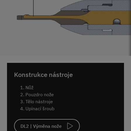
Konstrukce nástroje
Nůž
Pouzdro nože
Tělo nástroje
Upínací šroub
DL2 | Výměna nože