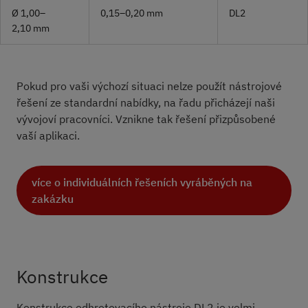
Ø 1,00–
0,15–0,20 mm
DL2
2,10 mm
Pokud pro vaši výchozí situaci nelze použít nástrojové
řešení ze standardní nabídky, na řadu přicházejí naši
vývojoví pracovníci. Vznikne tak řešení přizpůsobené
vaší aplikaci.
více o individuálních řešeních vyráběných na
zakázku
Konstrukce
Konstrukce odhrotovacího nástroje DL2 je velmi