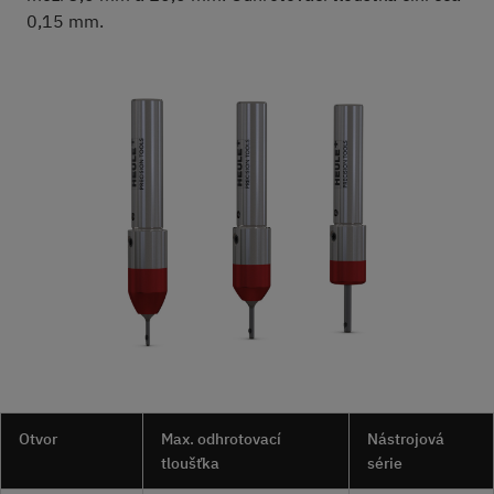
0,15 mm.
Otvor
Max. odhrotovací
Nástrojová
tloušťka
série