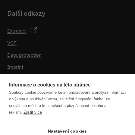
Další odkazy
Extranet
VOP
Data protection
Imprint
Nastavení souborů cookie
Informace o cookies na této stránce
Soubory cookie používáme ke shromažďování a analýze informací
o výkonu a používání webu, zajištění fungování funkcí ze
Sledujte nás
sociálních médií a ke zlepšení a přizpůsobení obsahu a
reklam.
Zjistit více
Nastavení cookies