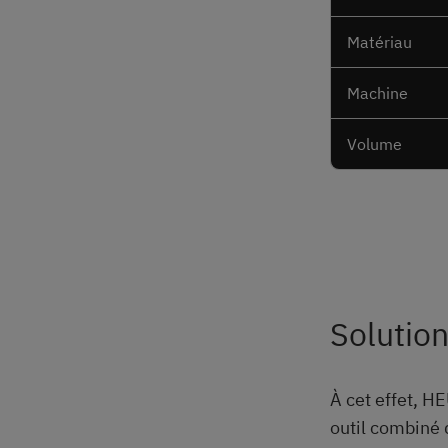
Matériau
Machine
Volume
Solutio
À cet effet, 
outil combiné 