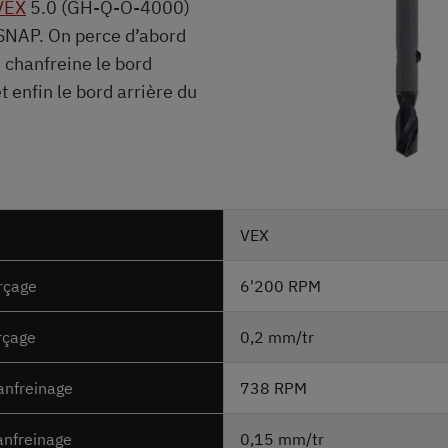
VEX
5.0 (GH-Q-O-4000)
 SNAP. On perce d’abord
n chanfreine le bord
t enfin le bord arrière du
VEX
rçage
6'200 RPM
rçage
0,2 mm/tr
anfreinage
738 RPM
anfreinage
0,15 mm/tr