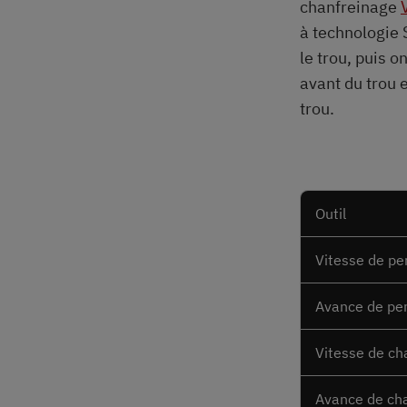
chanfreinage
à technologie
le trou, puis o
avant du trou e
trou.
Outil
Vitesse de pe
Avance de pe
Vitesse de ch
Avance de ch