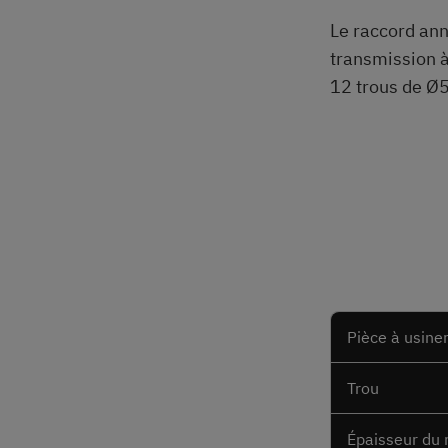
Le raccord ann
transmission à
12 trous de Ø
Pièce à usine
Trou
Épaisseur du 