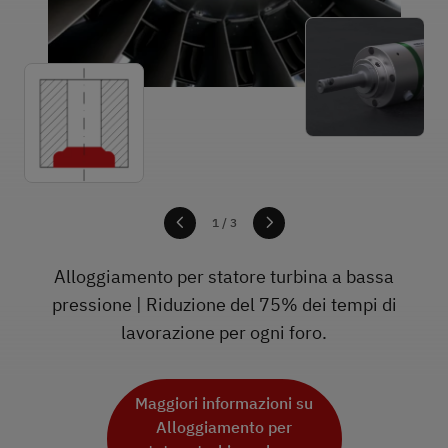
1
1
1
/ 3
Alloggiamento per statore turbina a bassa
pressione | Riduzione del 75% dei tempi di
lavorazione per ogni foro.
Maggiori informazioni su
Componente per elicotteri
Maggiori informazioni su
Maggiori informazioni su
Componente aeronautico
Alloggiamento per