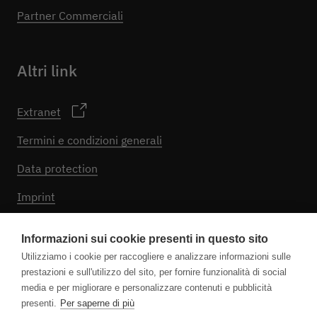
Partner Commerciali
Altri link
Extranet
Termini e condizioni generali
Data protection
Imprint
Impostazioni dei cookie
Informazioni sui cookie presenti in questo sito
Utilizziamo i cookie per raccogliere e analizzare informazioni sulle
prestazioni e sull'utilizzo del sito, per fornire funzionalità di social
Seguici
media e per migliorare e personalizzare contenuti e pubblicità
presenti.
Per saperne di più