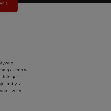
ania
natywne
 mają często w
istniejące
e limity. Z
nie i w ten