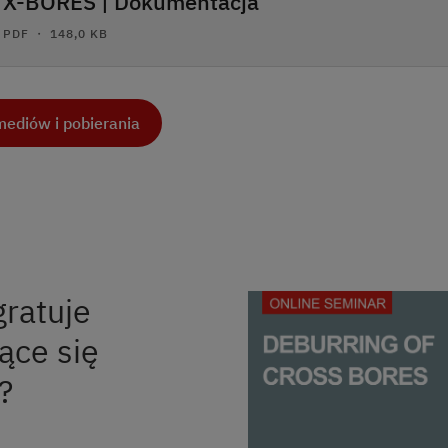
X-BORES | Dokumentacja
PDF ・ 148,0 KB
ediów i pobierania
gratuje
ące się
?