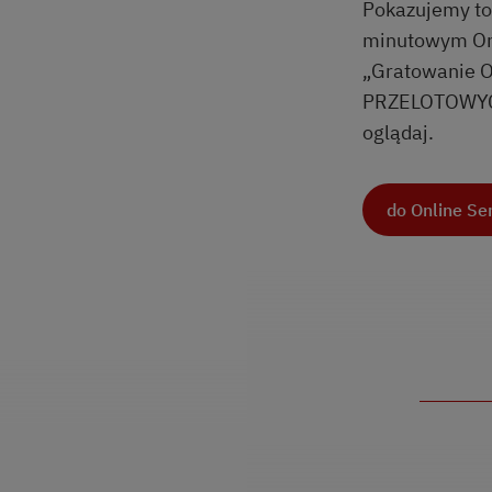
Pokazujemy to
minutowym On
„Gratowanie
PRZELOTOWYCH”
oglądaj.
do Online Se