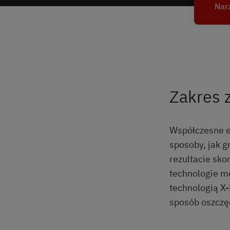
Nar
Zakres 
Współczesne e
sposoby, jak 
rezultacie sko
technologie me
technologią X-
sposób oszczęd