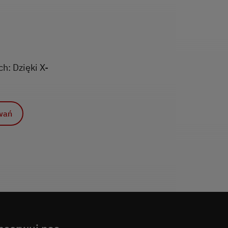
: Dzięki X-
ań
wań
owań