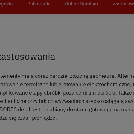
zędzia
Pobieranie
Online Seminar
Zastosow
zastosowania
lementy mają coraz bardziej złożoną geometrię. Alter
gratowanie termiczne lub gratowanie elektrochemiczne,
mplikowane etapy obróbki poza centrum obróbki. Także 
chaniczne przy takich wyzwaniach szybko osiągają swoj
BORES detal jest obrabiany do stanu gotowego na maszy
za się czas i pieniądze.