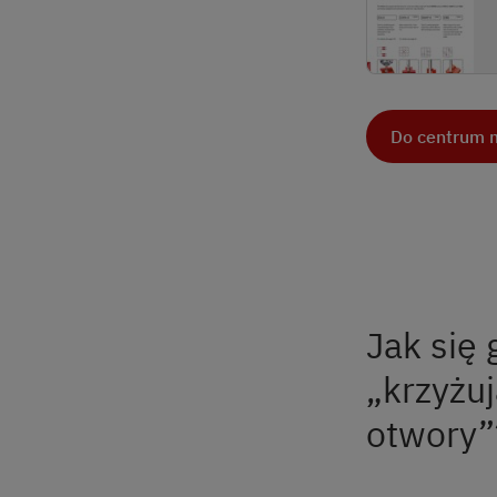
Do centrum m
Jak się 
„krzyżuj
otwory”