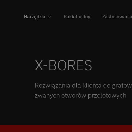
Narzędzia
Pakiet usług
Zastosowani
X-BORES
Rozwiązania dla klienta do gratow
zwanych otworów przelotowych