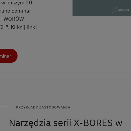
 w naszym 20-
line Seminar
 OTWORÓW
. Kliknij link i
minar
PRZYKŁADY ZASTOSOWANIA
Narzędzia serii X-BORES w