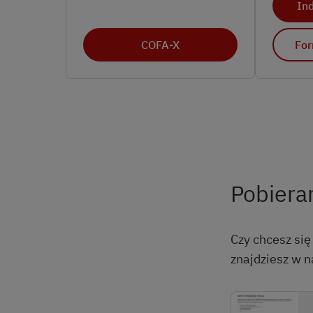
In
COFA-X
For
Pobiera
Czy chcesz si
znajdziesz w n