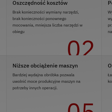
Oszczędność kosztów
P
Brak konieczności wymiany narzędzi,
Wy
brak konieczności ponownego
wy
mocowania, mniejsza liczba narzędzi w
pr
obiegu
na
1
02
Niższe obciążenie maszyn
O
Bardziej wydajna obróbka pozwala
Ła
uwolnić moce produkcyjne maszyn na
ko
potrzeby innych operacji.
4
05