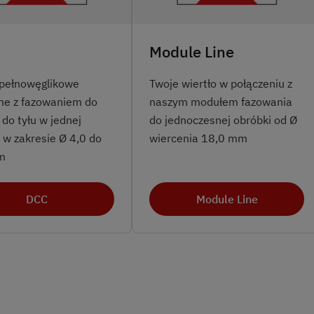
Module Line
 pełnowęglikowe
Twoje wiertło w połączeniu z
ne z fazowaniem do
naszym modułem fazowania
 do tyłu w jednej
do jednoczesnej obróbki od Ø
 w zakresie Ø 4,0 do
wiercenia 18,0 mm
m
DCC
Module Line