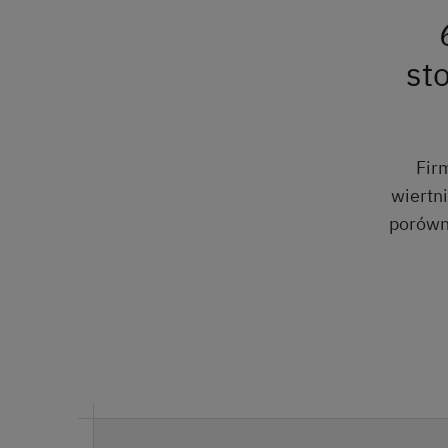
st
Fir
wiertn
porówn