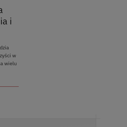
a
a i
dzia
zyści w
a wielu