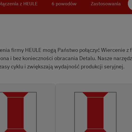
łączenia z HEULE
6 powodów
Zastosowania
nia firmy HEULE mogą Państwo połączyć Wiercenie z f
ona i bez konieczności obracania Detalu. Nasze narz
sy cyklu i zwiększają wydajność produkcji seryjnej.