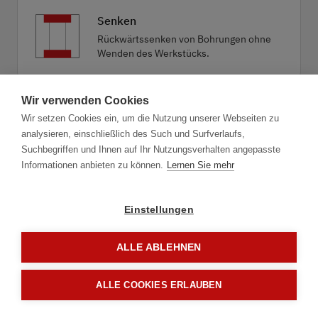
Senken
Rückwärtssenken von Bohrungen ohne
Wenden des Werkstücks.
Wir verwenden Cookies
Bohren kombiniert
Wir setzen Cookies ein, um die Nutzung unserer Webseiten zu
Wirtschaftliches Bohren kombiniert mit
analysieren, einschließlich des Such und Surfverlaufs,
Entgraten, Fasen oder Senken.
Suchbegriffen und Ihnen auf Ihr Nutzungsverhalten angepasste
Informationen anbieten zu können.
Lernen Sie mehr
Einstellungen
ALLE ABLEHNEN
1.1
Anwendung
ALLE COOKIES ERLAUBEN
Weiter