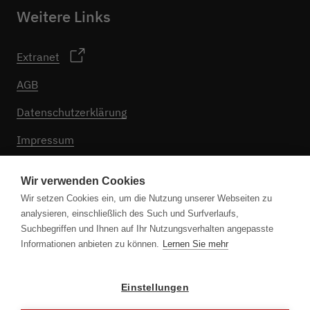
Weitere Links
Extranet
AGB
Datenschutzerklärung
Impressum
Cookie Einstellungen
Wir verwenden Cookies
Wir setzen Cookies ein, um die Nutzung unserer Webseiten zu
analysieren, einschließlich des Such und Surfverlaufs,
Folgen Sie uns
Suchbegriffen und Ihnen auf Ihr Nutzungsverhalten angepasste
Informationen anbieten zu können.
Lernen Sie mehr
Einstellungen