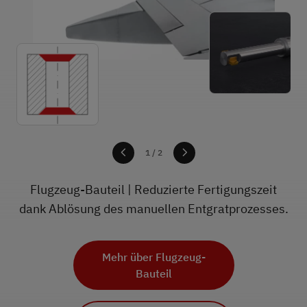
1
1
/ 2
Flugzeug-Bauteil | Reduzierte Fertigungszeit
dank Ablösung des manuellen Entgratprozesses.
Mehr über Achsschenkel
Mehr über Flugzeug-
Bauteil
Alle