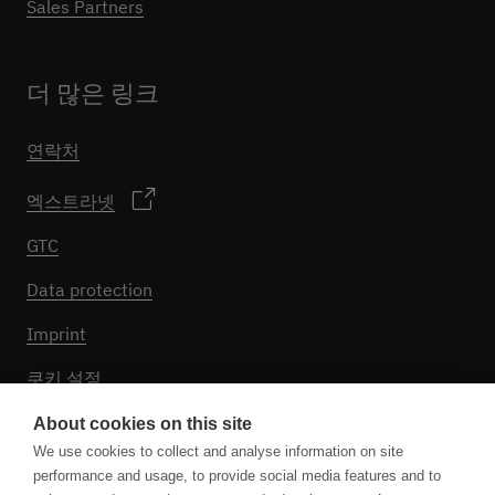
Sales Partners
더 많은 링크
연락처
엑스트라넷
GTC
Data protection
Imprint
쿠키 설정
About cookies on this site
We use cookies to collect and analyse information on site
팔로우하기
performance and usage, to provide social media features and to