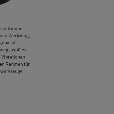
r zufrieden.
inem Werkzeug,
ngepasst
 wegzuspülen.
 Vibrationen
den Rahmen für
alwerkzeuge