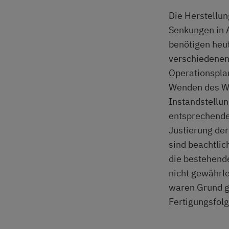
Die Herstellu
Senkungen in 
benötigen heut
verschiedenen
Operationspla
Wenden des We
Instandstellu
entsprechende 
Justierung de
sind beachtlic
die bestehend
nicht gewährle
waren Grund g
Fertigungsfol