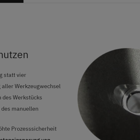
nutzen
 statt vier
g aller Werkzeugwechsel
 des Werkstücks
 des manuellen
öhte Prozesssicherheit
osteneinsparung von