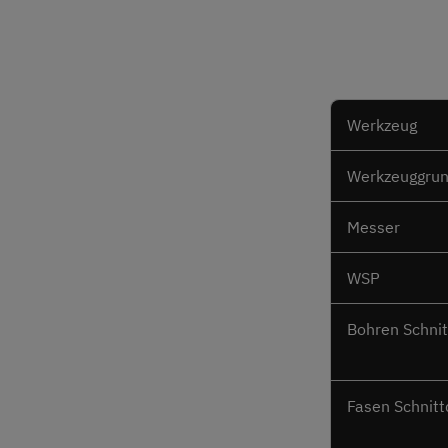
Werkzeug
Werkzeuggrun
Messer
WSP
Bohren Schni
Fasen Schnit