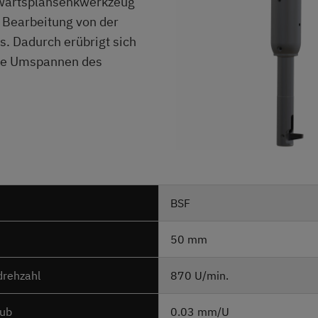
wärtsplansenkwerkzeug
 Bearbeitung von der
s. Dadurch erübrigt sich
ge Umspannen des
BSF
50 mm
drehzahl
870 U/min.
hub
0.03 mm/U