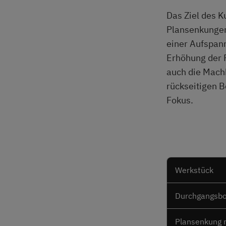
Das Ziel des K
Plansenkungen
einer Aufspan
Erhöhung der P
auch die Machb
rückseitigen 
Fokus.
Werkstück
Durchgangsb
Plansenkung 