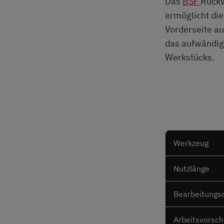
Das
BSF
Rück
ermöglicht die
Vorderseite au
das aufwändi
Werkstücks.
Werkzeug
Nutzlänge
Bearbeitungs
Arbeitsvorsc