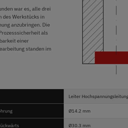
unden war es, alle drei
 des Werkstücks in
nung anzubringen. Die
rozesssicherheit als
arkeit einer
Bearbeitung standen im
Leiter Hochspannungsleitun
ohrung
Ø14.2 mm
rückwärts
Ø30.3 mm