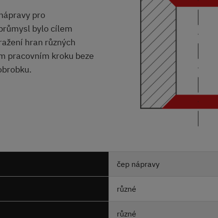
 nápravy pro
průmysl bylo cílem
ažení hran různých
om pracovním kroku beze
obrobku.
čep nápravy
různé
různé