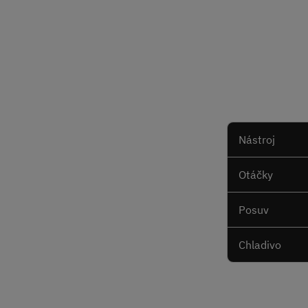
Nástroj
Otáčky
Posuv
Chladivo