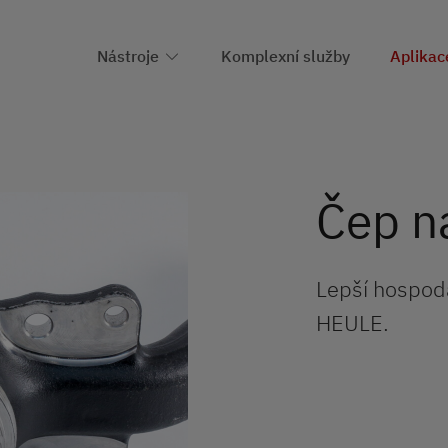
Nástroje
Komplexní služby
Aplikac
Čep n
Lepší hospodá
HEULE.