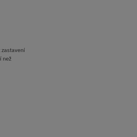
z zastavení
í než