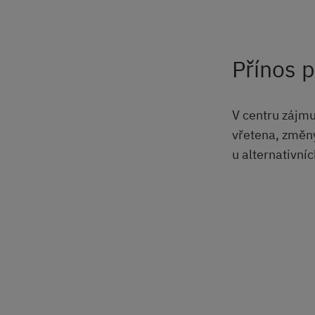
Přínos 
V centru zájmu
vřetena, změny
u alternativní