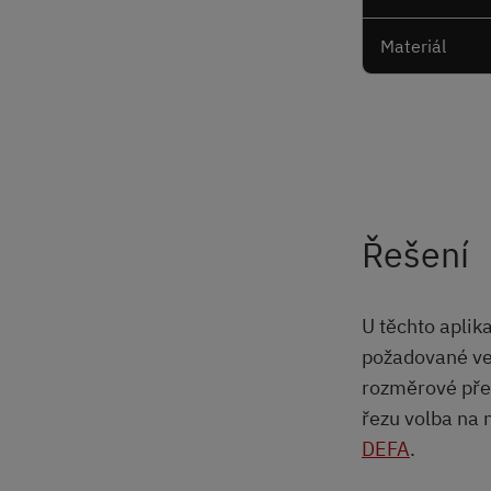
Materiál
Řešení
U těchto aplik
požadované vel
rozměrové pře
řezu volba na 
DEFA
.