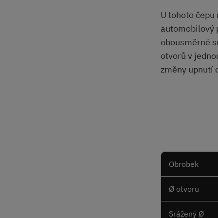
U tohoto čepu
automobilový 
obousměrné sr
otvorů v jedn
změny upnutí 
Obrobek
Ø otvoru
Srážený Ø