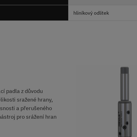
hliníkový odlitek
ací padla z důvodu
ikosti sražené hrany,
snosti a přerušeného
nástroj pro srážení hran