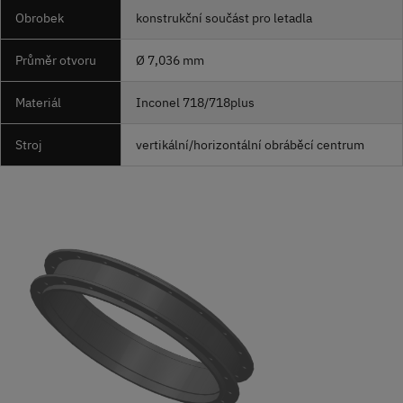
Obrobek
konstrukční součást pro letadla
Průměr otvoru
Ø 7,036 mm
Materiál
Inconel 718/718plus
Stroj
vertikální/horizontální obráběcí centrum