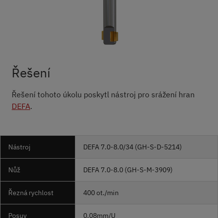
Řešení
Řešení tohoto úkolu poskytl nástroj pro srážení hran
DEFA
.
Nástroj
DEFA
7.0-8.0/34 (GH-S-D-5214)
Nůž
DEFA 7.0-8.0 (GH-S-M-3909)
Řezná rychlost
400 ot./min
Posuv
0.08mm/U