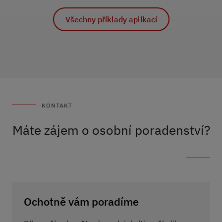
součásti pro letadla
Všechny příklady aplikací
Všechny příklady aplikací
Všechny příklady aplikací
KONTAKT
Máte zájem o osobní poradenství?
Ochotně vám poradíme