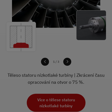
1
1
1
/ 3
Těleso statoru nízkotlaké turbíny | Zkrácení času
opracování na otvor o 75 %.
Více o tělese statoru
Více o součásti pro
nízkotlaké turbíny
vrtulníky
Více o konstrukční