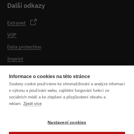
Další odkazy
Extranet
VOP
Data protection
Imprint
Nastavení souborů cookie
Informace o cookies na této stránce
Soubory cookie používáme ke shromažďování a analýze informací
o výkonu a používání webu, zajištění fungování funkcí ze
Sledujte nás
sociálních médií a ke zlepšení a přizpůsobení obsahu a
reklam.
Zjistit více
Nastavení cookies